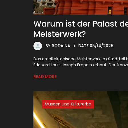
Warum ist der Palast d
Meisterwerk?
BY
RODAINA
DATE 05/14/2025
Das architektonische Meisterwerk im Stadtteil 
Edouard Louis Joseph Empain erbaut. Der franzö
READ MORE
Museen und Kulturerbe