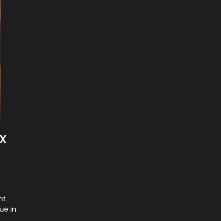
x
mt
ue in