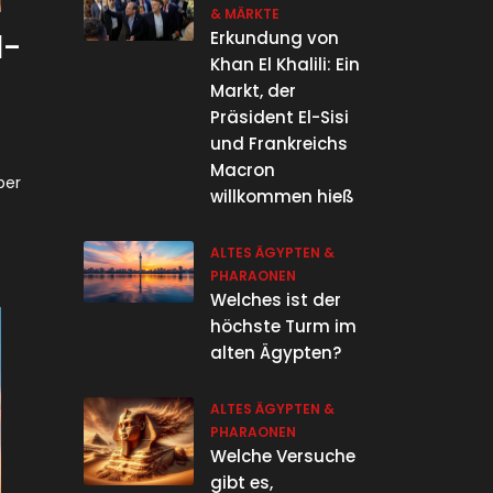
& MÄRKTE
l-
Erkundung von
Khan El Khalili: Ein
Markt, der
Präsident El-Sisi
und Frankreichs
Macron
ber
willkommen hieß
ALTES ÄGYPTEN &
PHARAONEN
Welches ist der
höchste Turm im
alten Ägypten?
ALTES ÄGYPTEN &
PHARAONEN
Welche Versuche
gibt es,