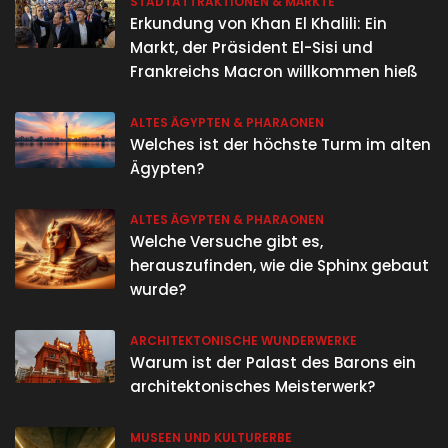
STADTATTRAKTIONEN & MÄRKTE
Erkundung von Khan El Khalili: Ein
Markt, der Präsident El-Sisi und
Frankreichs Macron willkommen hieß
ALTES ÄGYPTEN & PHARAONEN
Welches ist der höchste Turm im alten
Ägypten?
ALTES ÄGYPTEN & PHARAONEN
Welche Versuche gibt es,
herauszufinden, wie die Sphinx gebaut
wurde?
ARCHITEKTONISCHE WUNDERWERKE
Warum ist der Palast des Barons ein
architektonisches Meisterwerk?
MUSEEN UND KULTURERBE