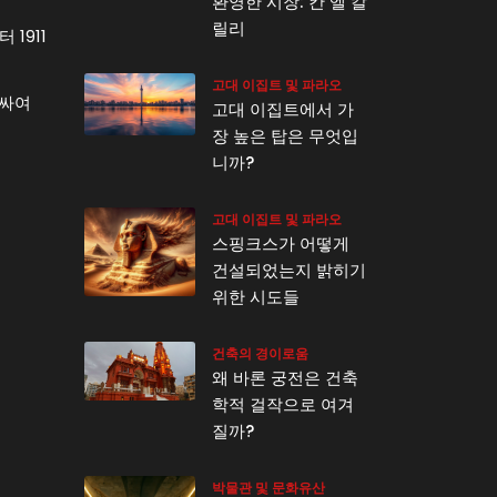
환영한 시장: 칸 엘 칼
릴리
1911
고대 이집트 및 파라오
러싸여
고대 이집트에서 가
장 높은 탑은 무엇입
니까?
고대 이집트 및 파라오
스핑크스가 어떻게
건설되었는지 밝히기
위한 시도들
건축의 경이로움
왜 바론 궁전은 건축
학적 걸작으로 여겨
질까?
박물관 및 문화유산